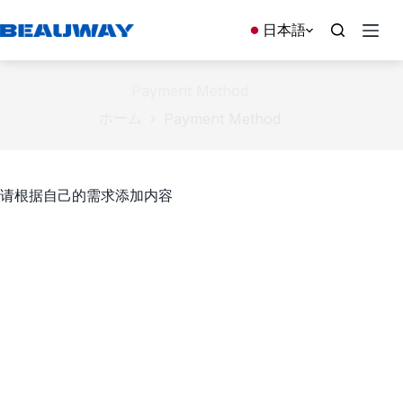
コ
ン
日本語
テ
ン
ツ
Payment Method
へ
ホーム
Payment Method
ス
キ
ッ
プ
请根据自己的需求添加内容