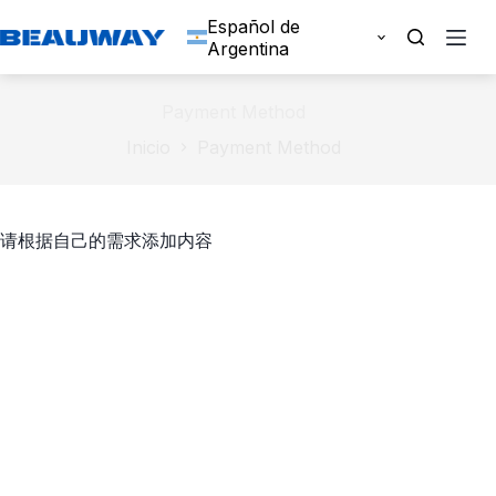
Saltar
Español de
al
Argentina
contenido
Payment Method
Inicio
Payment Method
请根据自己的需求添加内容