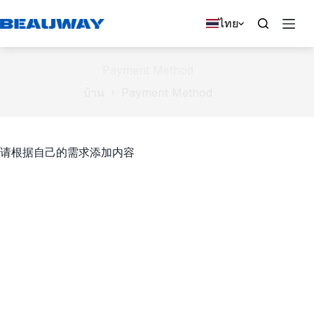
ข้าม
ไทย
ไป
ยัง
เนื้อหา
Payment Method
บ้าน
Payment Method
请根据自己的需求添加内容