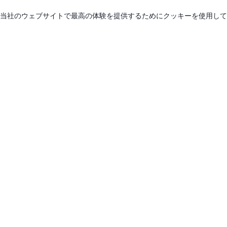
当社のウェブサイトで最高の体験を提供するためにクッキーを使用して
お問い合
中国安
Beauwayは、高品質なテールリフトおよ
び貨物処理ソリューションの提供に専念
(+86) 1
する経験豊富なチームによって構築され
ています。.
Nicole