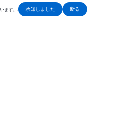
承知しました
断る
います。.
わせ
人気のリンク
徽省蘇州市
カンチレバー・テールリフ
折りたたみ式テールリフト
90-1604-8953
垂直テールリフト
@beauway.com
ドックレベラー
3段バンパーのテールリフ
ボーウェイ テールリフト
無断転載を禁じます
©
2026
·