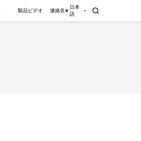
日本
製品ビデオ
連絡先
語