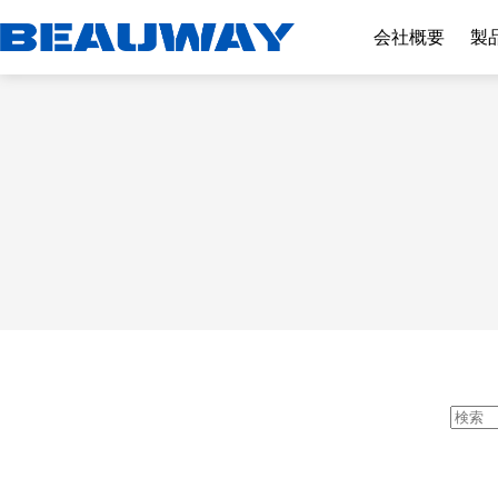
コ
ン
会社概要
製
テ
ン
ツ
へ
ス
キ
ッ
プ
結
果
な