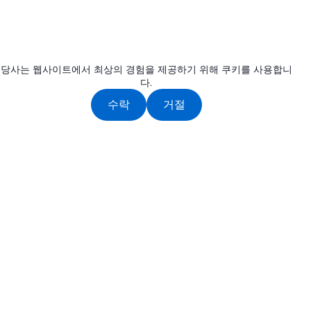
당사는 웹사이트에서 최상의 경험을 제공하기 위해 쿠키를 사용합니
다.
수락
거절
보웨이는 숙련된 팀이 고품질 테일 리프트와 화물 처리 솔루션
을 제공하기 위해 노력하고 있습니다.
연락하기
쑤저우, 안후이, 중국
인기 링크
(+86) 190-1604-8953