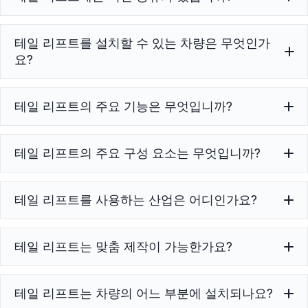
캔틸레버 테일 리프트
,
테일 리프트를 설치할 수 있는 차량은 무엇인가
접이식 테일 리프트
,
접이식 테일 리프트
,
수직 테일 리프
요?
트
,
텍어웨이 테일 리프트
, 및
3 섹션 범퍼 테일 리프트
테일 리프트의 주요 기능은 무엇입니까?
테일 리프트는 일반적으로 다음과 같은 상업용 운송 차량
에 설치됩니다.
박스 트럭, 배달 밴, 냉장 트럭 및 기타 물
류 차량
로딩 효율성을 개선하기 위해.
테일 리프트의 주요 구성 요소는 무엇입니까?
플랫폼, 유압 시스템, 전기 제
테일 리프트를 사용하는 산업은 어디인가요?
어 시스템, 지지 구조물, 안전 장치
물류, 창고업, 상업 유통,
테일 리프트는 맞춤 제작이 가능한가요?
콜드체인 운송, 도시 배송 산업
테일 리프트는 차량의 어느 부분에 설치되나요?