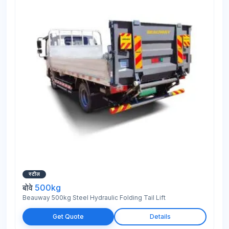
स्टील
बोवे
500kg
Beauway 500kg Steel Hydraulic Folding Tail Lift
Get Quote
Details