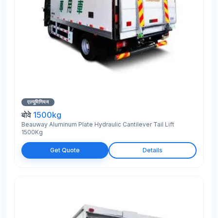
एल्यूमिनियम
बोवे
1500kg
Beauway Aluminum Plate Hydraulic Cantilever Tail Lift
1500Kg
Get Quote
Details