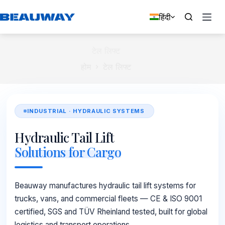
सामग्री
पर
हिंदी
जाएं
टेल लिफ्ट
होम
टेल लिफ्ट
INDUSTRIAL · HYDRAULIC SYSTEMS
Hydraulic Tail Lift
Solutions for Cargo
Beauway manufactures hydraulic tail lift systems for
trucks, vans, and commercial fleets — CE & ISO 9001
certified, SGS and TÜV Rheinland tested, built for global
logistics and transport operations.