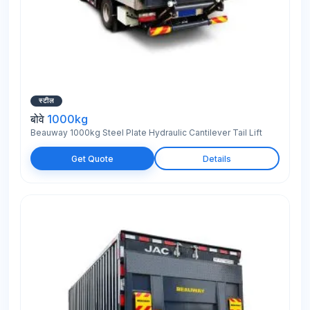
स्टील
बोवे
1000kg
Beauway 1000kg Steel Plate Hydraulic Cantilever Tail Lift
Get Quote
Details