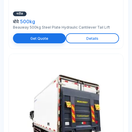
स्टील
बोवे
500kg
Beauway 500kg Steel Plate Hydraulic Cantilever Tail Lift
Get Quote
Details