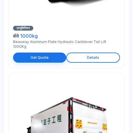
एल्यूमिनियम
बोवे
1000kg
Beauway Aluminum Plate Hydraulic Cantilever Tail Lift
1000Kg
Get Quote
Details