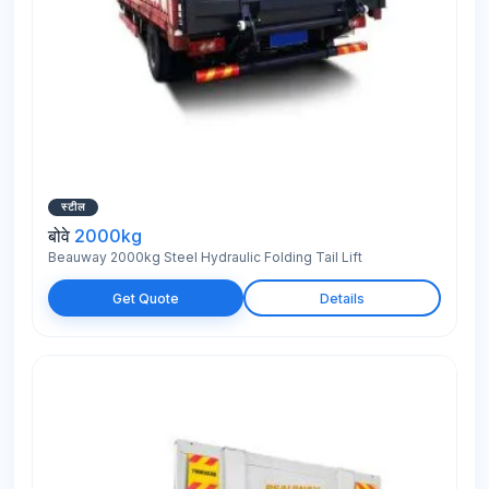
स्टील
बोवे
2000kg
Beauway 2000kg Steel Hydraulic Folding Tail Lift
Get Quote
Details