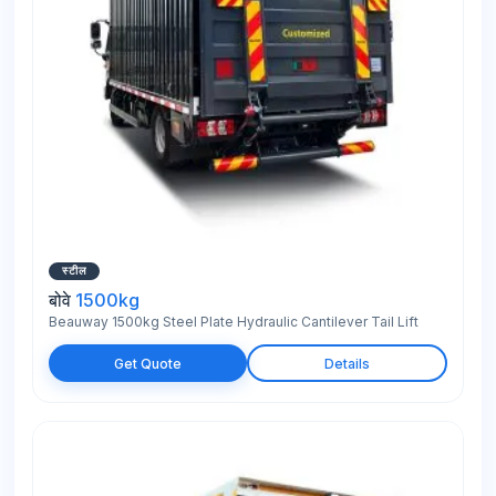
स्टील
बोवे
1500kg
Beauway 1500kg Steel Plate Hydraulic Cantilever Tail Lift
Get Quote
Details