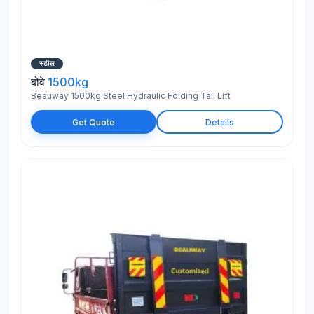
स्टील
बोवे
1500kg
Beauway 1500kg Steel Hydraulic Folding Tail Lift
Get Quote
Details