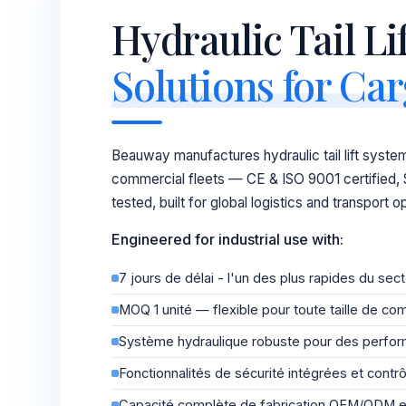
Hydraulic Tail Lif
Solutions for Ca
Beauway manufactures hydraulic tail lift system
commercial fleets — CE & ISO 9001 certified,
tested, built for global logistics and transport o
Engineered for industrial use with:
7 jours de délai - l'un des plus rapides du sec
MOQ 1 unité — flexible pour toute taille de 
Système hydraulique robuste pour des perfor
Fonctionnalités de sécurité intégrées et contr
Capacité complète de fabrication OEM/ODM et