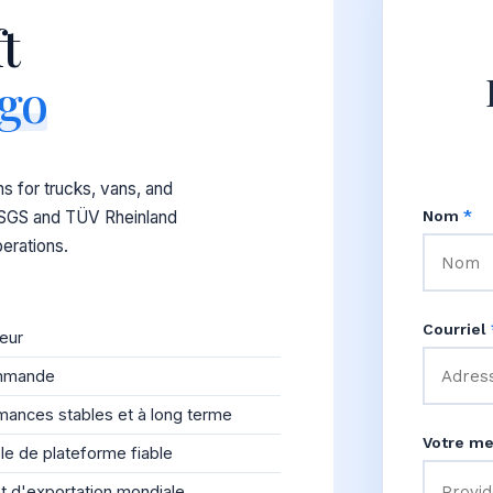
t
rgo
s for trucks, vans, and
 SGS and TÜV Rheinland
Nom
*
perations.
Courriel
teur
commande
mances stables et à long terme
Votre m
ôle de plateforme fiable
 d'exportation mondiale