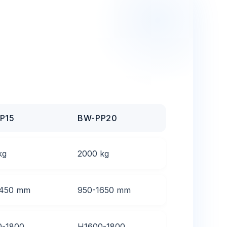
P15
BW-PP20
kg
2000 kg
1450 mm
950-1650 mm
0-1800
H1600-1800