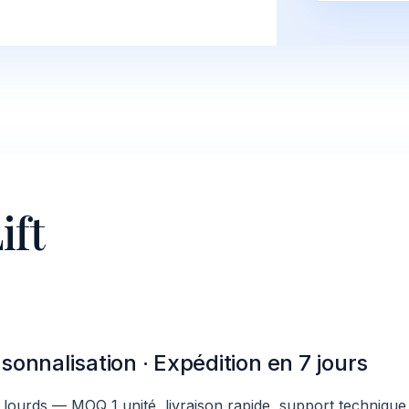
ift
sonnalisation · Expédition en 7 jours
s lourds — MOQ 1 unité, livraison rapide, support technique