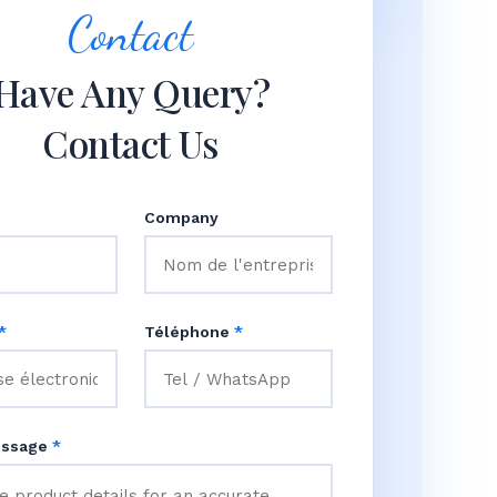
Contact
Have Any Query?
Contact Us
Company
*
Téléphone
*
essage
*