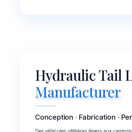
Hydraulic Tail L
Manufacturer
Conception · Fabrication · Per
Des véhicules utilitaires légers aux camion