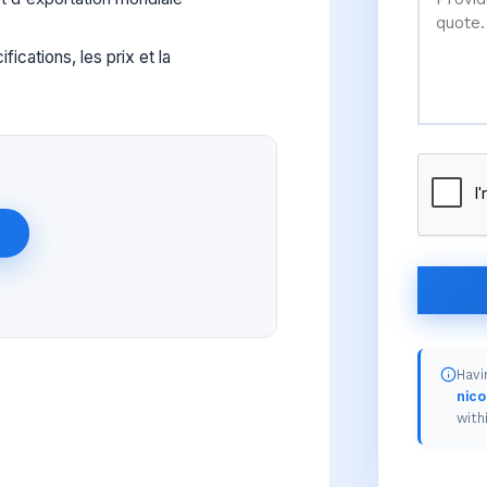
ications, les prix et la
Havi
nic
with